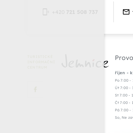
+420
721 508 737
Provo
TURISTICKÉ
INFORMAČNÍ
CENTRUM
říjen - 
Po 7:00 - 
Út 7:00 - 
St 7:00 - 
Čt 7:00 - 
Pá 7:00 - 
So, Ne za