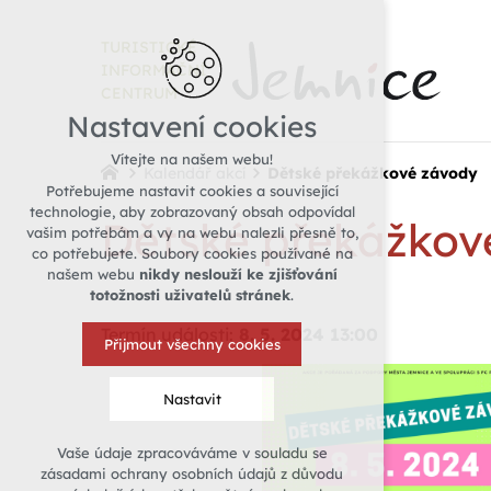
TURISTICKÉ
INFORMAČNÍ
CENTRUM
Nastavení cookies
Vítejte na našem webu!
Kalendář akcí
Dětské překážkové závody
Potřebujeme nastavit cookies a související
technologie, aby zobrazovaný obsah odpovídal
Dětské překážkov
vašim potřebám a vy na webu nalezli přesně to,
co potřebujete. Soubory cookies používané na
našem webu
nikdy neslouží ke zjišťování
totožnosti uživatelů stránek
.
Termín události:
8. 5. 2024 13:00
Přijmout všechny cookies
Nastavit
Vaše údaje zpracováváme v souladu se
Technická cookies
zásadami ochrany osobních údajů z důvodu
nutná pro provozování webu