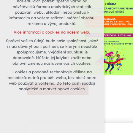
následujících potřeb: zpětná vazba od
návštěvníků formou analytických statistik
udržení kontextu stránek (session):
používání webu, ukládání nebo přístup k
případná přihlášení, volby jazyka, apod.
informacím na vašem zařízení, měření obsahu,
Volitelná cookies
reklama a vývoj produktů.
analytická pro anonymizované
Více informací o cookies na našem webu
vyhodnocení návštěvnosti
Správci vašich údajů bude naše společnost, jakož
marketingová cookies (Google)
i naši důvěryhodní partneři, se kterými neustále
Více informací o cookies na našem webu
spolupracujeme. Vyjádření souhlasu je
dobrovolné. Můžete jej kdykoli zrušit nebo
obnovit změnou nastavení vašich cookies.
Přijmout všechny cookies
Cookies a podobné technologie dělíme na
technická: nutná pro běh webu, bez nichž nelze
Odmítnout vše
web používat a volitelná. Do této části spadají
analytická a marketingová cookies.
ZPĚT NA KALENDÁŘ