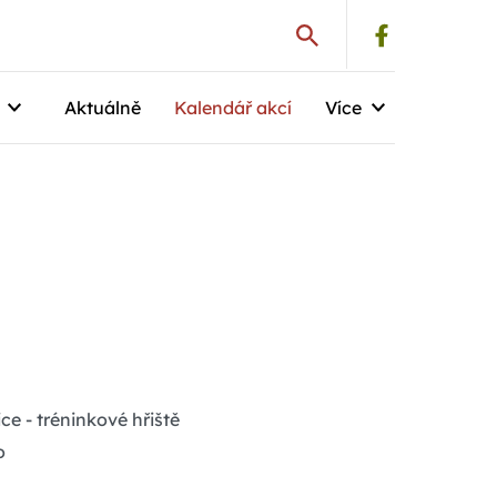
Aktuálně
Kalendář akcí
Více
e - tréninkové hřiště
o