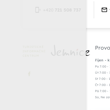
+420
721 508 737
Provo
TURISTICKÉ
INFORMAČNÍ
CENTRUM
říjen - 
Po 7:00 - 
Út 7:00 - 
St 7:00 - 
Čt 7:00 - 
Pá 7:00 - 
So, Ne za