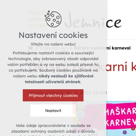
TURISTICKÉ
INFORMAČNÍ
CENTRUM
Nastavení cookies
Vítejte na našem webu!
Kalendář akcí
Dětský maškarní karneval
Potřebujeme nastavit cookies a související
technologie, aby zobrazovaný obsah odpovídal
Dětský maškarní 
vašim potřebám a vy na webu nalezli přesně to,
co potřebujete. Soubory cookies používané na
našem webu
nikdy neslouží ke zjišťování
totožnosti uživatelů stránek
.
Termín události:
21. 3. 2026 14:00
Přijmout všechny cookies
Nastavit
Vaše údaje zpracováváme v souladu se
Technická cookies
zásadami ochrany osobních údajů z důvodu
nutná pro provozování webu