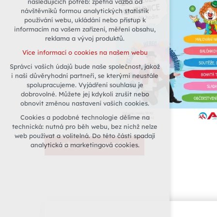
následujících potřeb: zpětná vazba od
návštěvníků formou analytických statistik
udržení kontextu stránek (session):
používání webu, ukládání nebo přístup k
případná přihlášení, volby jazyka, apod.
informacím na vašem zařízení, měření obsahu,
Volitelná cookies
reklama a vývoj produktů.
analytická pro anonymizované
Více informací o cookies na našem webu
vyhodnocení návštěvnosti
Správci vašich údajů bude naše společnost, jakož
marketingová cookies (Google)
i naši důvěryhodní partneři, se kterými neustále
Více informací o cookies na našem webu
spolupracujeme. Vyjádření souhlasu je
dobrovolné. Můžete jej kdykoli zrušit nebo
obnovit změnou nastavení vašich cookies.
Přijmout všechny cookies
Cookies a podobné technologie dělíme na
technická: nutná pro běh webu, bez nichž nelze
Odmítnout vše
web používat a volitelná. Do této části spadají
analytická a marketingová cookies.
ZPĚT NA KALENDÁŘ