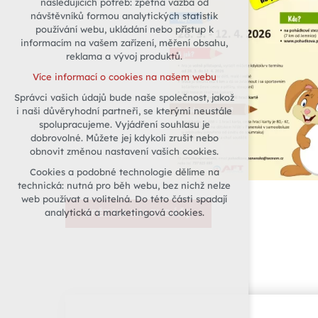
následujících potřeb: zpětná vazba od
návštěvníků formou analytických statistik
udržení kontextu stránek (session):
používání webu, ukládání nebo přístup k
případná přihlášení, volby jazyka, apod.
informacím na vašem zařízení, měření obsahu,
Volitelná cookies
reklama a vývoj produktů.
analytická pro anonymizované
Více informací o cookies na našem webu
vyhodnocení návštěvnosti
Správci vašich údajů bude naše společnost, jakož
marketingová cookies (Google)
i naši důvěryhodní partneři, se kterými neustále
Více informací o cookies na našem webu
spolupracujeme. Vyjádření souhlasu je
dobrovolné. Můžete jej kdykoli zrušit nebo
obnovit změnou nastavení vašich cookies.
Přijmout všechny cookies
Cookies a podobné technologie dělíme na
technická: nutná pro běh webu, bez nichž nelze
Odmítnout vše
web používat a volitelná. Do této části spadají
analytická a marketingová cookies.
ZPĚT NA KALENDÁŘ