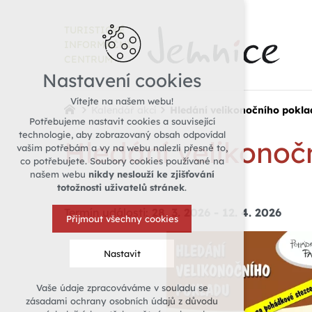
TURISTICKÉ
INFORMAČNÍ
CENTRUM
Nastavení cookies
Vítejte na našem webu!
Kalendář akcí
Hledání velikonočního pokl
Potřebujeme nastavit cookies a související
technologie, aby zobrazovaný obsah odpovídal
Hledání velikonoč
vašim potřebám a vy na webu nalezli přesně to,
co potřebujete. Soubory cookies používané na
našem webu
nikdy neslouží ke zjišťování
totožnosti uživatelů stránek
.
Termín události:
28. 3. 2026
-
12. 4. 2026
Přijmout všechny cookies
Nastavit
Vaše údaje zpracováváme v souladu se
Technická cookies
zásadami ochrany osobních údajů z důvodu
nutná pro provozování webu