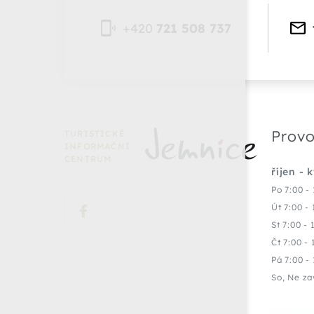
+420
721 508 737
Provo
TURISTICKÉ
INFORMAČNÍ
CENTRUM
říjen - 
Po 7:00 - 
Út 7:00 - 
St 7:00 - 
Čt 7:00 - 
Pá 7:00 - 
So, Ne za