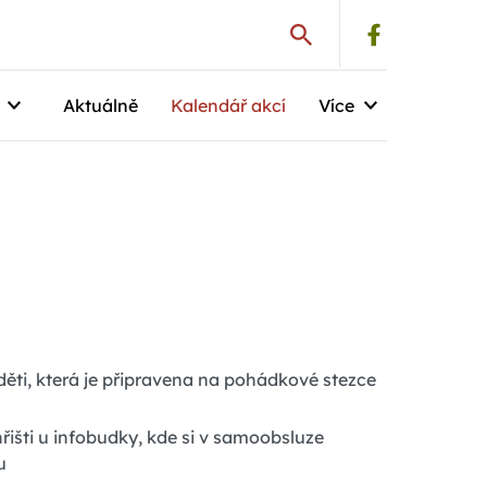
Aktuálně
Kalendář akcí
Více
 děti, která je připravena na pohádkové stezce
hřišti u infobudky, kde si v samoobsluze
u