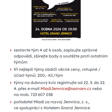
sestavte tým 4 až 6 osob, zapisujte správné
odpovědi, sbírejte body a soutěžte proti ostatním
týmům
tři nejlepší týmy obdrží věcné ceny, vstupné /
účast týmů: 200,- Kč/tým
týmy na dubnový kvíz registrujte od 22. 3. do 22.
4. přes e-mail
MladiJemnice@seznam.cz
nebo
na mob. 723 607 038
pořadatel Mladí za rozvoj Jemnice, z. s.,
ve spolupráci s Hotelem Grand Jemnice