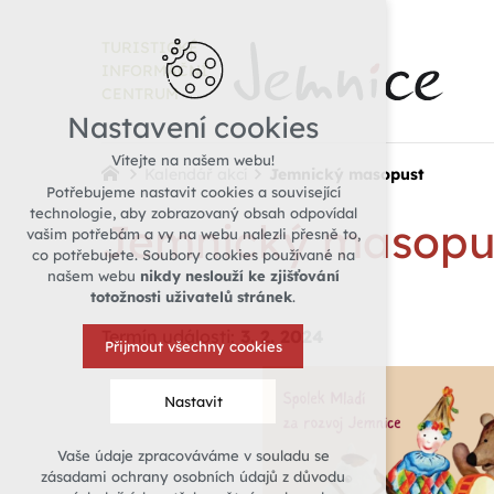
TURISTICKÉ
INFORMAČNÍ
CENTRUM
Nastavení cookies
Vítejte na našem webu!
Kalendář akcí
Jemnický masopust
Potřebujeme nastavit cookies a související
technologie, aby zobrazovaný obsah odpovídal
Jemnický masopu
vašim potřebám a vy na webu nalezli přesně to,
co potřebujete. Soubory cookies používané na
našem webu
nikdy neslouží ke zjišťování
totožnosti uživatelů stránek
.
Termín události:
3. 2. 2024
Přijmout všechny cookies
Nastavit
Vaše údaje zpracováváme v souladu se
Technická cookies
zásadami ochrany osobních údajů z důvodu
nutná pro provozování webu