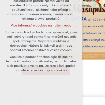
následujících potřeb: zpětná vazba od
návštěvníků formou analytických statistik
udržení kontextu stránek (session):
používání webu, ukládání nebo přístup k
případná přihlášení, volby jazyka, apod.
informacím na vašem zařízení, měření obsahu,
Volitelná cookies
reklama a vývoj produktů.
analytická pro anonymizované
Více informací o cookies na našem webu
vyhodnocení návštěvnosti
Správci vašich údajů bude naše společnost, jakož
marketingová cookies (Google)
i naši důvěryhodní partneři, se kterými neustále
Více informací o cookies na našem webu
spolupracujeme. Vyjádření souhlasu je
dobrovolné. Můžete jej kdykoli zrušit nebo
obnovit změnou nastavení vašich cookies.
Přijmout všechny cookies
Cookies a podobné technologie dělíme na
technická: nutná pro běh webu, bez nichž nelze
Odmítnout vše
web používat a volitelná. Do této části spadají
analytická a marketingová cookies.
ZPĚT NA KALENDÁŘ