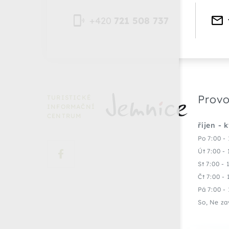
+420
721 508 737
Provo
TURISTICKÉ
INFORMAČNÍ
CENTRUM
říjen - 
Po 7:00 - 
Út 7:00 - 
St 7:00 - 
Čt 7:00 - 
Pá 7:00 - 
So, Ne za