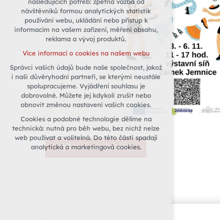
následujících potřeb: zpětná vazba od
návštěvníků formou analytických statistik
udržení kontextu stránek (session):
používání webu, ukládání nebo přístup k
případná přihlášení, volby jazyka, apod.
informacím na vašem zařízení, měření obsahu,
Volitelná cookies
reklama a vývoj produktů.
analytická pro anonymizované
Více informací o cookies na našem webu
vyhodnocení návštěvnosti
Správci vašich údajů bude naše společnost, jakož
marketingová cookies (Google)
i naši důvěryhodní partneři, se kterými neustále
Více informací o cookies na našem webu
spolupracujeme. Vyjádření souhlasu je
dobrovolné. Můžete jej kdykoli zrušit nebo
obnovit změnou nastavení vašich cookies.
Přijmout všechny cookies
Cookies a podobné technologie dělíme na
technická: nutná pro běh webu, bez nichž nelze
Odmítnout vše
web používat a volitelná. Do této části spadají
analytická a marketingová cookies.
ZPĚT NA KALENDÁŘ