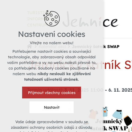
TURISTICKÉ
INFORMAČNÍ
CENTRUM
Nastavení cookies
Vítejte na našem webu!
Kalendář akcí
Jemnický šatník SWAP
Potřebujeme nastavit cookies a související
technologie, aby zobrazovaný obsah odpovídal
Jemnický šatník
vašim potřebám a vy na webu nalezli přesně to,
co potřebujete. Soubory cookies používané na
našem webu
nikdy neslouží ke zjišťování
totožnosti uživatelů stránek
.
Termín události:
3. 11. 2025 11:00
-
6. 11. 202
Přijmout všechny cookies
Nastavit
Vaše údaje zpracováváme v souladu se
Technická cookies
zásadami ochrany osobních údajů z důvodu
nutná pro provozování webu