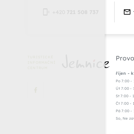
+420
721 508 737
Provo
TURISTICKÉ
INFORMAČNÍ
CENTRUM
říjen - 
Po 7:00 - 
Út 7:00 - 
St 7:00 - 
Čt 7:00 - 
Pá 7:00 - 
So, Ne za