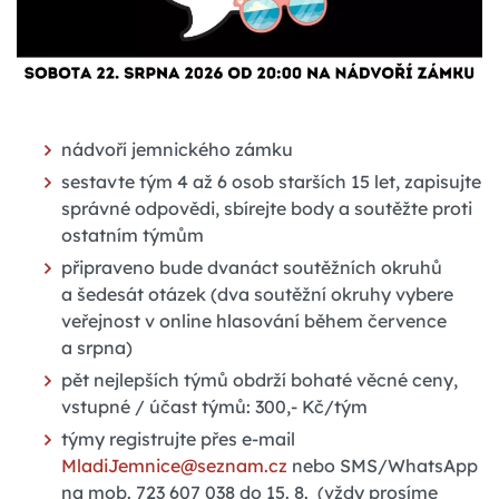
nádvoří jemnického zámku
sestavte tým 4 až 6 osob starších 15 let, zapisujte
správné odpovědi, sbírejte body a soutěžte proti
ostatním týmům
připraveno bude dvanáct soutěžních okruhů
a šedesát otázek (dva soutěžní okruhy vybere
veřejnost v online hlasování během července
a srpna)
pět nejlepších týmů obdrží bohaté věcné ceny,
vstupné / účast týmů: 300,- Kč/tým
týmy registrujte přes e-mail
MladiJemnice@seznam.cz
nebo SMS/WhatsApp
na mob. 723 607 038 do 15. 8. (vždy prosíme