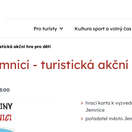
Pro turisty
Kultura sport a volný čas
stická akční hra pro děti
icí - turistická akční 
23:00
hrací karta k vyzve
Jemnice
pořadatel město Je