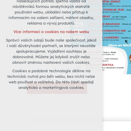
následujících potřeb: zpětná vazba od
návštěvníků formou analytických statistik
udržení kontextu stránek (session):
používání webu, ukládání nebo přístup k
případná přihlášení, volby jazyka, apod.
informacím na vašem zařízení, měření obsahu,
Volitelná cookies
reklama a vývoj produktů.
analytická pro anonymizované
Více informací o cookies na našem webu
vyhodnocení návštěvnosti
Správci vašich údajů bude naše společnost, jakož
marketingová cookies (Google)
i naši důvěryhodní partneři, se kterými neustále
Více informací o cookies na našem webu
spolupracujeme. Vyjádření souhlasu je
dobrovolné. Můžete jej kdykoli zrušit nebo
obnovit změnou nastavení vašich cookies.
Přijmout všechny cookies
Cookies a podobné technologie dělíme na
technická: nutná pro běh webu, bez nichž nelze
Odmítnout vše
web používat a volitelná. Do této části spadají
analytická a marketingová cookies.
ZPĚT NA KALENDÁŘ