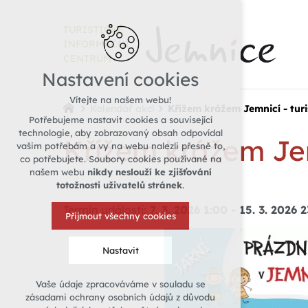
TURISTICKÉ
INFORMAČNÍ
CENTRUM
Nastavení cookies
Vítejte na našem webu!
Kalendář akcí
Křížem krážem Jemnicí - turi
Potřebujeme nastavit cookies a související
technologie, aby zobrazovaný obsah odpovídal
Křížem krážem Jemn
vašim potřebám a vy na webu nalezli přesně to,
co potřebujete. Soubory cookies používané na
našem webu
nikdy neslouží ke zjišťování
totožnosti uživatelů stránek
.
Termín události:
7. 3. 2026 1:00
-
15. 3. 2026 
Přijmout všechny cookies
Nastavit
Vaše údaje zpracováváme v souladu se
Technická cookies
zásadami ochrany osobních údajů z důvodu
nutná pro provozování webu