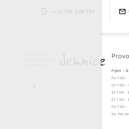
+420
721 508 737
Provo
TURISTICKÉ
INFORMAČNÍ
CENTRUM
říjen - 
Po 7:00 - 
Út 7:00 - 
St 7:00 - 
Čt 7:00 - 
Pá 7:00 - 
So, Ne za