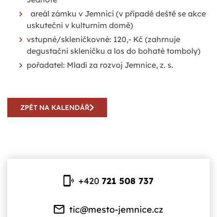
areál zámku v Jemnici (v případě deště se akce
uskuteční v kulturním domě)
vstupné/skleničkovné: 120,- Kč (zahrnuje
degustační skleničku a los do bohaté tomboly)
pořadatel: Mladí za rozvoj Jemnice, z. s.
ZPĚT NA KALENDÁŘ
+420
721 508 737
tic@mesto-jemnice.cz