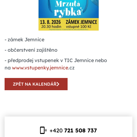
- zámek Jemnice
- občerstvení zajištěno
- předprodej vstupenek v TIC Jemnice nebo
na
www.vstupenky.jemnice
.cz
ZPĚT NA KALENDÁŘ
+420
721 508 737