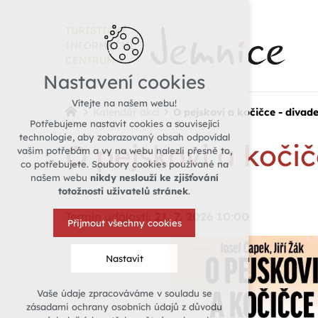
TURISTICKÉ
INFORMAČNÍ
CENTRUM
Nastavení cookies
Vítejte na našem webu!
Kalendář akcí
O pejskovi a kočičce - divade
Potřebujeme nastavit cookies a související
technologie, aby zobrazovaný obsah odpovídal
O pejskovi a kočič
vašim potřebám a vy na webu nalezli přesně to,
co potřebujete. Soubory cookies používané na
našem webu
nikdy neslouží ke zjišťování
totožnosti uživatelů stránek
.
Termín události:
21. 7. 2026 10:00
Přijmout všechny cookies
Nastavit
Vaše údaje zpracováváme v souladu se
Technická cookies
zásadami ochrany osobních údajů z důvodu
nutná pro provozování webu