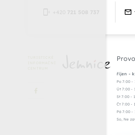
+420
721 508 737
Provo
TURISTICKÉ
INFORMAČNÍ
CENTRUM
říjen - 
Po 7:00 - 
Út 7:00 - 
St 7:00 - 
Čt 7:00 - 
Pá 7:00 - 
So, Ne za