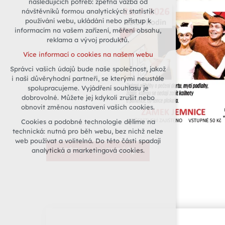
následujících potřeb: zpětná vazba od
návštěvníků formou analytických statistik
udržení kontextu stránek (session):
používání webu, ukládání nebo přístup k
případná přihlášení, volby jazyka, apod.
informacím na vašem zařízení, měření obsahu,
Volitelná cookies
reklama a vývoj produktů.
analytická pro anonymizované
Více informací o cookies na našem webu
vyhodnocení návštěvnosti
Správci vašich údajů bude naše společnost, jakož
marketingová cookies (Google)
i naši důvěryhodní partneři, se kterými neustále
Více informací o cookies na našem webu
spolupracujeme. Vyjádření souhlasu je
dobrovolné. Můžete jej kdykoli zrušit nebo
obnovit změnou nastavení vašich cookies.
Přijmout všechny cookies
Cookies a podobné technologie dělíme na
technická: nutná pro běh webu, bez nichž nelze
Odmítnout vše
web používat a volitelná. Do této části spadají
analytická a marketingová cookies.
ZPĚT NA KALENDÁŘ