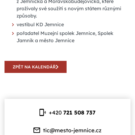
z Jemnicka a Moravskobudějovicka, které
prožívaly své soužití s novým státem různými
způsoby.
vestibul KD Jemnice
pořadatel Muzejní spolek Jemnice, Spolek
Jamník a město Jemnice
ZPĚT NA KALENDÁŘ
+420
721 508 737
tic@mesto-jemnice.cz