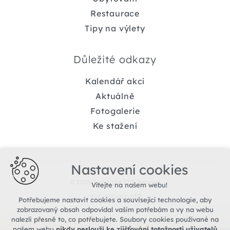
Restaurace
Tipy na výlety
Důležité odkazy
Kalendář akcí
Aktuálně
Fotogalerie
Ke stažení
Nastavení cookies
© 2026 Copyright TIC Jemnice
Vítejte na našem webu!
Vytvořil xart.cz
Potřebujeme nastavit cookies a související technologie, aby
zobrazovaný obsah odpovídal vašim potřebám a vy na webu
nalezli přesně to, co potřebujete. Soubory cookies používané na
našem webu
nikdy neslouží ke zjišťování totožnosti uživatelů