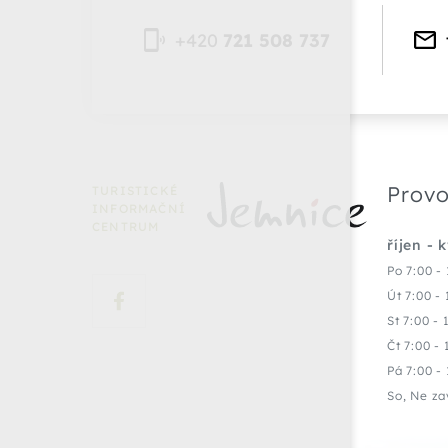
+420
721 508 737
Provo
TURISTICKÉ
INFORMAČNÍ
CENTRUM
říjen - 
Po 7:00 - 
Út 7:00 - 
St 7:00 - 
Čt 7:00 - 
Pá 7:00 - 
So, Ne za