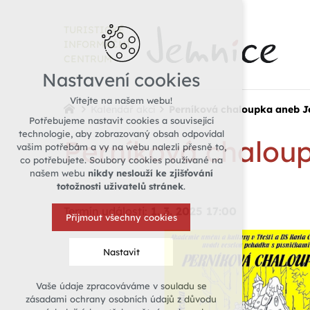
TURISTICKÉ
INFORMAČNÍ
CENTRUM
Nastavení cookies
Vítejte na našem webu!
Kalendář akcí
Perníková chaloupka aneb J
Potřebujeme nastavit cookies a související
technologie, aby zobrazovaný obsah odpovídal
Perníková chalou
vašim potřebám a vy na webu nalezli přesně to,
co potřebujete. Soubory cookies používané na
našem webu
nikdy neslouží ke zjišťování
totožnosti uživatelů stránek
.
Termín události:
1. 3. 2025 17:00
Přijmout všechny cookies
Nastavit
Vaše údaje zpracováváme v souladu se
Technická cookies
zásadami ochrany osobních údajů z důvodu
nutná pro provozování webu