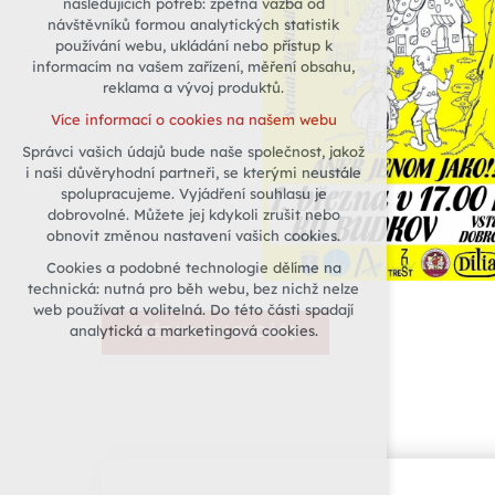
následujících potřeb: zpětná vazba od
návštěvníků formou analytických statistik
udržení kontextu stránek (session):
používání webu, ukládání nebo přístup k
případná přihlášení, volby jazyka, apod.
informacím na vašem zařízení, měření obsahu,
Volitelná cookies
reklama a vývoj produktů.
analytická pro anonymizované
Více informací o cookies na našem webu
vyhodnocení návštěvnosti
Správci vašich údajů bude naše společnost, jakož
marketingová cookies (Google)
i naši důvěryhodní partneři, se kterými neustále
Více informací o cookies na našem webu
spolupracujeme. Vyjádření souhlasu je
dobrovolné. Můžete jej kdykoli zrušit nebo
obnovit změnou nastavení vašich cookies.
Přijmout všechny cookies
Cookies a podobné technologie dělíme na
technická: nutná pro běh webu, bez nichž nelze
Odmítnout vše
web používat a volitelná. Do této části spadají
analytická a marketingová cookies.
ZPĚT NA KALENDÁŘ