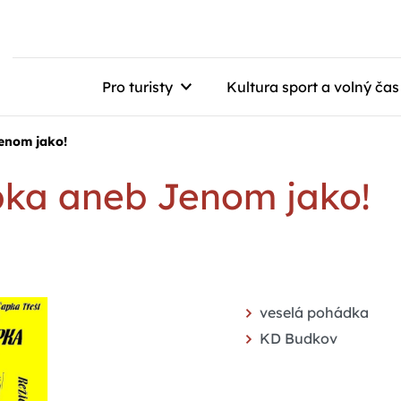
Pro turisty
Kultura sport a volný čas
enom jako!
pka aneb Jenom jako!
veselá pohádka
KD Budkov