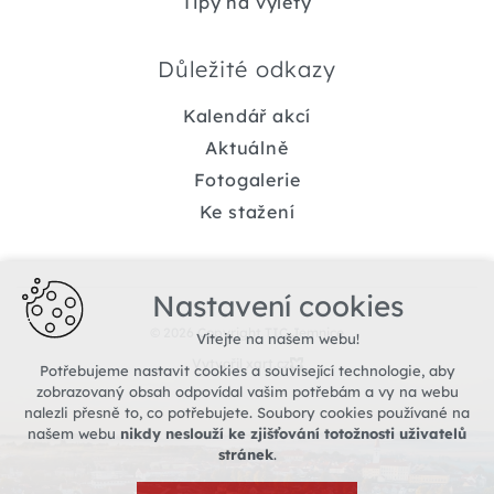
Tipy na výlety
Důležité odkazy
Kalendář akcí
Aktuálně
Fotogalerie
Ke stažení
Nastavení cookies
© 2026 Copyright TIC Jemnice
Vítejte na našem webu!
Vytvořil xart.cz
Potřebujeme nastavit cookies a související technologie, aby
zobrazovaný obsah odpovídal vašim potřebám a vy na webu
nalezli přesně to, co potřebujete. Soubory cookies používané na
našem webu
nikdy neslouží ke zjišťování totožnosti uživatelů
stránek
.