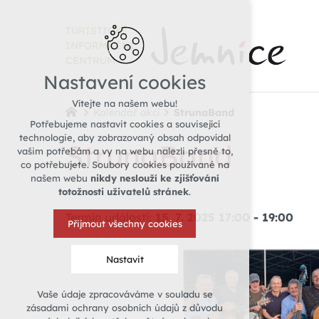
TURISTICKÉ
INFORMAČNÍ
CENTRUM
Nastavení cookies
Vítejte na našem webu!
Kalendář akcí
StrunaBand
Potřebujeme nastavit cookies a související
technologie, aby zobrazovaný obsah odpovídal
StrunaBand
vašim potřebám a vy na webu nalezli přesně to,
co potřebujete. Soubory cookies používané na
našem webu
nikdy neslouží ke zjišťování
totožnosti uživatelů stránek
.
Termín události:
15. 7. 2025 17:00
-
19:00
Přijmout všechny cookies
Nastavit
Vaše údaje zpracováváme v souladu se
Technická cookies
zásadami ochrany osobních údajů z důvodu
nutná pro provozování webu