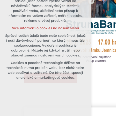
následujících potřeb: zpětná vazba od
návštěvníků formou analytických statistik
udržení kontextu stránek (session):
používání webu, ukládání nebo přístup k
případná přihlášení, volby jazyka, apod.
informacím na vašem zařízení, měření obsahu,
Volitelná cookies
reklama a vývoj produktů.
analytická pro anonymizované
Více informací o cookies na našem webu
vyhodnocení návštěvnosti
Správci vašich údajů bude naše společnost, jakož
marketingová cookies (Google)
i naši důvěryhodní partneři, se kterými neustále
Více informací o cookies na našem webu
spolupracujeme. Vyjádření souhlasu je
dobrovolné. Můžete jej kdykoli zrušit nebo
obnovit změnou nastavení vašich cookies.
Přijmout všechny cookies
Cookies a podobné technologie dělíme na
technická: nutná pro běh webu, bez nichž nelze
Odmítnout vše
web používat a volitelná. Do této části spadají
analytická a marketingová cookies.
ZPĚT NA KALENDÁŘ