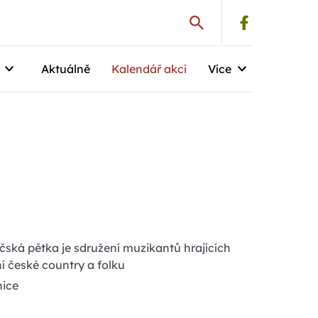
Aktuálně
Kalendář akcí
Více
čská pětka je sdružení muzikantů hrajících
ní české country a folku
ice