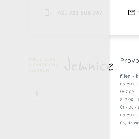
+420
721 508 737
Provo
TURISTICKÉ
INFORMAČNÍ
CENTRUM
říjen - 
Po 7:00 - 
Út 7:00 - 
St 7:00 - 
Čt 7:00 - 
Pá 7:00 - 
So, Ne za