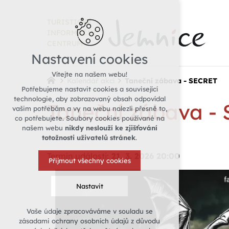
TURISTICKÉ
INFORMAČNÍ
CENTRUM
Nastavení cookies
Vítejte na našem webu!
Kalendář akcí
Taneční zábava - SECRET
Potřebujeme nastavit cookies a související
technologie, aby zobrazovaný obsah odpovídal
Taneční zábava -
vašim potřebám a vy na webu nalezli přesně to,
co potřebujete. Soubory cookies používané na
našem webu
nikdy neslouží ke zjišťování
totožnosti uživatelů stránek
.
Termín události:
21. 3. 2026 20:00
Přijmout všechny cookies
Nastavit
Vaše údaje zpracováváme v souladu se
Technická cookies
zásadami ochrany osobních údajů z důvodu
nutná pro provozování webu