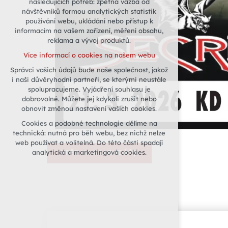
následujících potřeb: zpětná vazba od
návštěvníků formou analytických statistik
udržení kontextu stránek (session):
používání webu, ukládání nebo přístup k
případná přihlášení, volby jazyka, apod.
informacím na vašem zařízení, měření obsahu,
Volitelná cookies
reklama a vývoj produktů.
analytická pro anonymizované
Více informací o cookies na našem webu
vyhodnocení návštěvnosti
Správci vašich údajů bude naše společnost, jakož
marketingová cookies (Google)
i naši důvěryhodní partneři, se kterými neustále
Více informací o cookies na našem webu
spolupracujeme. Vyjádření souhlasu je
dobrovolné. Můžete jej kdykoli zrušit nebo
obnovit změnou nastavení vašich cookies.
Přijmout všechny cookies
Cookies a podobné technologie dělíme na
technická: nutná pro běh webu, bez nichž nelze
Odmítnout vše
web používat a volitelná. Do této části spadají
analytická a marketingová cookies.
ZPĚT NA KALENDÁŘ