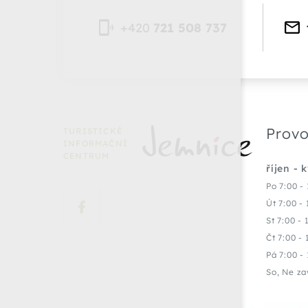
+420
721 508 737
Provo
TURISTICKÉ
INFORMAČNÍ
CENTRUM
říjen - 
Po 7:00 - 
Út 7:00 - 
St 7:00 - 
Čt 7:00 - 
Pá 7:00 - 
So, Ne za