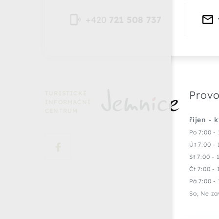
+420
721 508 737
Provo
TURISTICKÉ
INFORMAČNÍ
CENTRUM
říjen - 
Po 7:00 - 
Út 7:00 - 
St 7:00 - 
Čt 7:00 - 
Pá 7:00 - 
So, Ne za