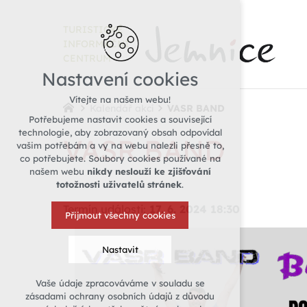
TURISTICKÉ
INFORMAČNÍ
CENTRUM
Nastavení cookies
Vítejte na našem webu!
Kalendář akcí
VASR BAND
Potřebujeme nastavit cookies a související
technologie, aby zobrazovaný obsah odpovídal
VASR BAND
vašim potřebám a vy na webu nalezli přesně to,
co potřebujete. Soubory cookies používané na
našem webu
nikdy neslouží ke zjišťování
totožnosti uživatelů stránek
.
Termín události:
17. 6. 2024 18:30
Přijmout všechny cookies
Nastavit
Vaše údaje zpracováváme v souladu se
Technická cookies
zásadami ochrany osobních údajů z důvodu
nutná pro provozování webu