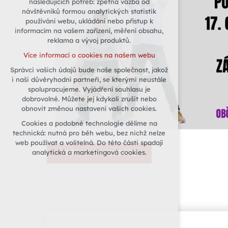
následujících potřeb: zpětná vazba od
návštěvníků formou analytických statistik
udržení kontextu stránek (session):
používání webu, ukládání nebo přístup k
případná přihlášení, volby jazyka, apod.
informacím na vašem zařízení, měření obsahu,
Volitelná cookies
reklama a vývoj produktů.
analytická pro anonymizované
Více informací o cookies na našem webu
vyhodnocení návštěvnosti
Správci vašich údajů bude naše společnost, jakož
marketingová cookies (Google)
i naši důvěryhodní partneři, se kterými neustále
Více informací o cookies na našem webu
spolupracujeme. Vyjádření souhlasu je
dobrovolné. Můžete jej kdykoli zrušit nebo
obnovit změnou nastavení vašich cookies.
Přijmout všechny cookies
Cookies a podobné technologie dělíme na
technická: nutná pro běh webu, bez nichž nelze
Odmítnout vše
web používat a volitelná. Do této části spadají
analytická a marketingová cookies.
ZPĚT NA KALENDÁŘ