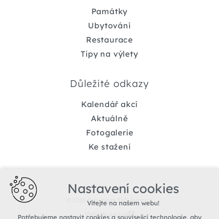
Památky
Ubytování
Restaurace
Tipy na výlety
Důležité odkazy
Kalendář akcí
Aktuálně
Fotogalerie
Ke stažení
Nastavení cookies
© 2026 Copyright TIC Jemnice
Vítejte na našem webu!
Vytvořil xart.cz
Potřebujeme nastavit cookies a související technologie, aby