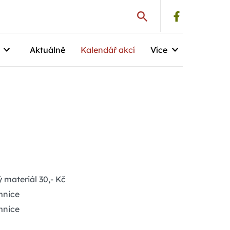
Aktuálně
Kalendář akcí
Více
 materiál 30,- Kč
mnice
mnice