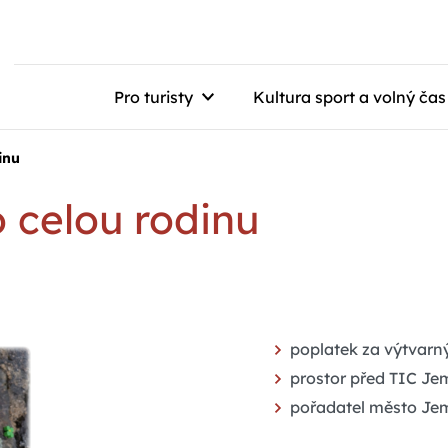
Pro turisty
Kultura sport a volný čas
inu
o celou rodinu
poplatek za výtvarný
prostor před TIC Je
pořadatel město Je