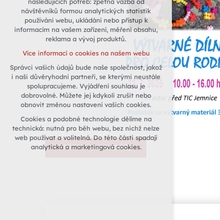
následujících potřeb: zpětná vazba od
návštěvníků formou analytických statistik
udržení kontextu stránek (session):
používání webu, ukládání nebo přístup k
případná přihlášení, volby jazyka, apod.
informacím na vašem zařízení, měření obsahu,
Volitelná cookies
reklama a vývoj produktů.
analytická pro anonymizované
Více informací o cookies na našem webu
vyhodnocení návštěvnosti
Správci vašich údajů bude naše společnost, jakož
marketingová cookies (Google)
i naši důvěryhodní partneři, se kterými neustále
Více informací o cookies na našem webu
spolupracujeme. Vyjádření souhlasu je
dobrovolné. Můžete jej kdykoli zrušit nebo
obnovit změnou nastavení vašich cookies.
Přijmout všechny cookies
Cookies a podobné technologie dělíme na
technická: nutná pro běh webu, bez nichž nelze
Odmítnout vše
web používat a volitelná. Do této části spadají
analytická a marketingová cookies.
ZPĚT NA KALENDÁŘ