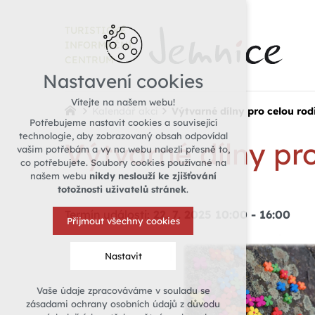
TURISTICKÉ
INFORMAČNÍ
CENTRUM
Nastavení cookies
Vítejte na našem webu!
Kalendář akcí
Výtvarné dílny pro celou rod
Potřebujeme nastavit cookies a související
technologie, aby zobrazovaný obsah odpovídal
Výtvarné dílny pr
vašim potřebám a vy na webu nalezli přesně to,
co potřebujete. Soubory cookies používané na
našem webu
nikdy neslouží ke zjišťování
totožnosti uživatelů stránek
.
Termín události:
22. 7. 2025 10:00
-
16:00
Přijmout všechny cookies
Nastavit
Vaše údaje zpracováváme v souladu se
Technická cookies
zásadami ochrany osobních údajů z důvodu
nutná pro provozování webu