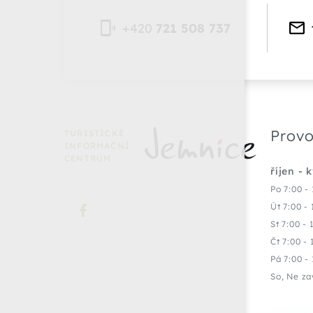
+420
721 508 737
Provo
TURISTICKÉ
INFORMAČNÍ
CENTRUM
říjen - 
Po 7:00 - 
Út 7:00 - 
St 7:00 - 
Čt 7:00 - 
Pá 7:00 - 
So, Ne za