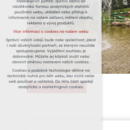
následujících potřeb: zpětná vazba od
návštěvníků formou analytických statistik
udržení kontextu stránek (session):
používání webu, ukládání nebo přístup k
případná přihlášení, volby jazyka, apod.
informacím na vašem zařízení, měření obsahu,
Volitelná cookies
reklama a vývoj produktů.
analytická pro anonymizované
Více informací o cookies na našem webu
vyhodnocení návštěvnosti
Správci vašich údajů bude naše společnost, jakož
marketingová cookies (Google)
i naši důvěryhodní partneři, se kterými neustále
Více informací o cookies na našem webu
spolupracujeme. Vyjádření souhlasu je
dobrovolné. Můžete jej kdykoli zrušit nebo
obnovit změnou nastavení vašich cookies.
Přijmout všechny cookies
Cookies a podobné technologie dělíme na
technická: nutná pro běh webu, bez nichž nelze
Odmítnout vše
web používat a volitelná. Do této části spadají
analytická a marketingová cookies.
ZPĚT NA KALENDÁŘ