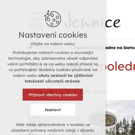
TURISTICKÉ
INFORMAČNÍ
CENTRUM
Nastavení cookies
Vítejte na našem webu!
Kalendář akcí
Zábavné odpoledne na biot
Potřebujeme nastavit cookies a související
technologie, aby zobrazovaný obsah odpovídal
Zábavné odpoledn
vašim potřebám a vy na webu nalezli přesně to,
co potřebujete. Soubory cookies používané na
našem webu
nikdy neslouží ke zjišťování
totožnosti uživatelů stránek
.
Termín události:
26. 6. 2026 15:00
Přijmout všechny cookies
Nastavit
Vaše údaje zpracováváme v souladu se
Technická cookies
zásadami ochrany osobních údajů z důvodu
nutná pro provozování webu