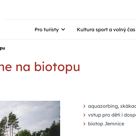
Pro turisty
Kultura sport a volný čas
opu
e na biotopu
aquazorbing, skákací
vstup pro děti i dos
biotop Jemnice