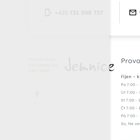
+420
721 508 737
Provo
TURISTICKÉ
INFORMAČNÍ
CENTRUM
říjen - 
Po 7:00 - 
Út 7:00 - 
St 7:00 - 
Čt 7:00 - 
Pá 7:00 - 
So, Ne za