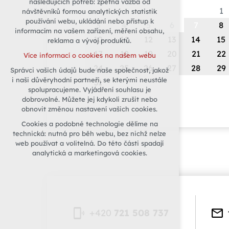
následujících potřeb: zpětná vazba od
1
návštěvníků formou analytických statistik
udržení kontextu stránek (session):
používání webu, ukládání nebo přístup k
případná přihlášení, volby jazyka, apod.
3
4
5
6
7
8
informacím na vašem zařízení, měření obsahu,
Volitelná cookies
10
11
12
13
14
15
reklama a vývoj produktů.
analytická pro anonymizované
17
18
19
20
21
22
Více informací o cookies na našem webu
vyhodnocení návštěvnosti
24
25
26
27
28
29
Správci vašich údajů bude naše společnost, jakož
marketingová cookies (Google)
i naši důvěryhodní partneři, se kterými neustále
31
Více informací o cookies na našem webu
spolupracujeme. Vyjádření souhlasu je
dobrovolné. Můžete jej kdykoli zrušit nebo
obnovit změnou nastavení vašich cookies.
Přijmout všechny cookies
Cookies a podobné technologie dělíme na
technická: nutná pro běh webu, bez nichž nelze
Odmítnout vše
web používat a volitelná. Do této části spadají
analytická a marketingová cookies.
+420
721 508 737