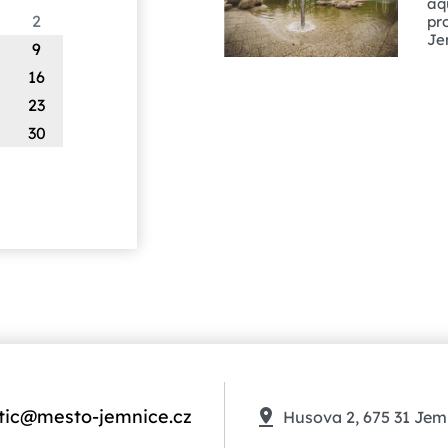
aq
2
pr
Je
9
16
23
30
tic@mesto-jemnice.cz
Husova 2, 675 31 Jem