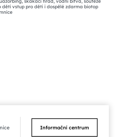
uazorbing, skákací hrad, vodní bitva, soutěže
o děti vstup pro děti i dospělé zdarma biotop
mnice
nice
Informační centrum