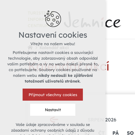
TURISTICKÉ
INFORMAČNÍ
CENTRUM
Nastavení cookies
Vítejte na našem webu!
Kalendář akcí
Potřebujeme nastavit cookies a související
technologie, aby zobrazovaný obsah odpovídal
Kalendář akcí
vašim potřebám a vy na webu nalezli přesně to,
co potřebujete. Soubory cookies používané na
našem webu
nikdy neslouží ke zjišťování
totožnosti uživatelů stránek
.
Přijmout všechny cookies
Nastavit
SRPEN 2026
Vaše údaje zpracováváme v souladu se
Technická cookies
zásadami ochrany osobních údajů z důvodu
PO
ÚT
ST
ČT
PÁ
SO
nutná pro provozování webu