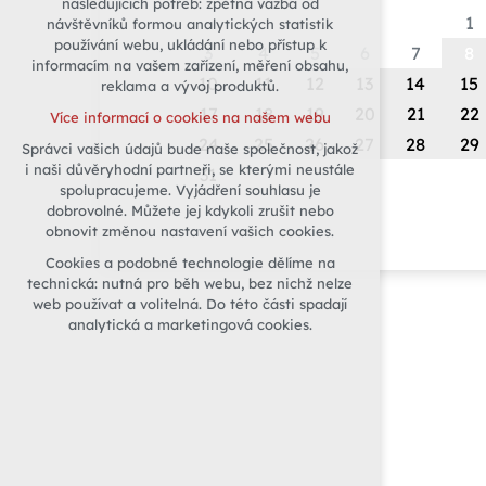
následujících potřeb: zpětná vazba od
1
návštěvníků formou analytických statistik
udržení kontextu stránek (session):
používání webu, ukládání nebo přístup k
případná přihlášení, volby jazyka, apod.
3
4
5
6
7
8
informacím na vašem zařízení, měření obsahu,
Volitelná cookies
10
11
12
13
14
15
reklama a vývoj produktů.
analytická pro anonymizované
17
18
19
20
21
22
Více informací o cookies na našem webu
vyhodnocení návštěvnosti
24
25
26
27
28
29
Správci vašich údajů bude naše společnost, jakož
marketingová cookies (Google)
i naši důvěryhodní partneři, se kterými neustále
31
Více informací o cookies na našem webu
spolupracujeme. Vyjádření souhlasu je
dobrovolné. Můžete jej kdykoli zrušit nebo
obnovit změnou nastavení vašich cookies.
Přijmout všechny cookies
Cookies a podobné technologie dělíme na
technická: nutná pro běh webu, bez nichž nelze
Odmítnout vše
web používat a volitelná. Do této části spadají
analytická a marketingová cookies.