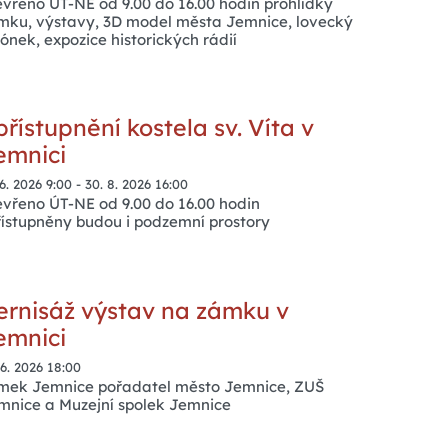
evřeno ÚT-NE od 9.00 do 16.00 hodin prohlídky
mku, výstavy, 3D model města Jemnice, lovecký
lónek, expozice historických rádií
přístupnění kostela sv. Víta v
emnici
 6. 2026 9:00
-
30. 8. 2026 16:00
evřeno ÚT-NE od 9.00 do 16.00 hodin
řístupněny budou i podzemní prostory
ernisáž výstav na zámku v
emnici
 6. 2026 18:00
mek Jemnice pořadatel město Jemnice, ZUŠ
mnice a Muzejní spolek Jemnice