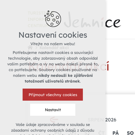
TURISTICKÉ
INFORMAČNÍ
CENTRUM
Nastavení cookies
Vítejte na našem webu!
Kalendář akcí
Potřebujeme nastavit cookies a související
technologie, aby zobrazovaný obsah odpovídal
Kalendář akcí
vašim potřebám a vy na webu nalezli přesně to,
co potřebujete. Soubory cookies používané na
našem webu
nikdy neslouží ke zjišťování
totožnosti uživatelů stránek
.
Přijmout všechny cookies
Nastavit
SRPEN 2026
Vaše údaje zpracováváme v souladu se
Technická cookies
zásadami ochrany osobních údajů z důvodu
PO
ÚT
ST
ČT
PÁ
SO
nutná pro provozování webu