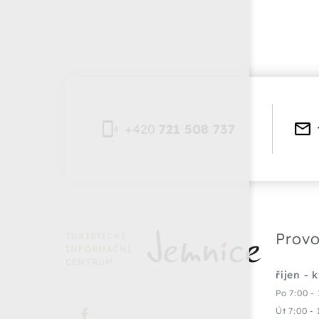
+420
721 508 737
Provo
TURISTICKÉ
INFORMAČNÍ
CENTRUM
říjen - 
Po 7:00 - 
Út 7:00 - 