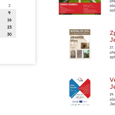
ot
2
zá
sa
9
16
23
Z
30
J
27.
ot
zp
V
J
29.
zá
Je