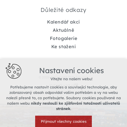
Důležité odkazy
Kalendář akcí
Aktuálně
Fotogalerie
Ke stažení
Nastavení cookies
© 2026 Copyright TIC Jemnice
Vítejte na našem webu!
Vytvořil xart.cz
Potřebujeme nastavit cookies a související technologie, aby
zobrazovaný obsah odpovídal vašim potřebám a vy na webu
nalezli přesně to, co potřebujete. Soubory cookies používané na
našem webu
nikdy neslouží ke zjišťování totožnosti uživatelů
stránek
.
Přijmout všechny cookies