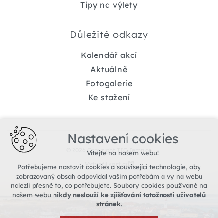
Tipy na výlety
Důležité odkazy
Kalendář akcí
Aktuálně
Fotogalerie
Ke stažení
Nastavení cookies
© 2026 Copyright TIC Jemnice
Vítejte na našem webu!
Vytvořil xart.cz
Potřebujeme nastavit cookies a související technologie, aby
zobrazovaný obsah odpovídal vašim potřebám a vy na webu
nalezli přesně to, co potřebujete. Soubory cookies používané na
našem webu
nikdy neslouží ke zjišťování totožnosti uživatelů
stránek
.