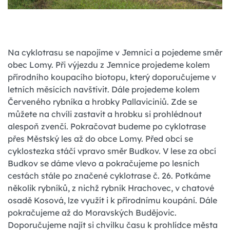
Na cyklotrasu se napojíme v Jemnici a pojedeme směr
obec Lomy. Při výjezdu z Jemnice projedeme kolem
přírodního koupacího biotopu, který doporučujeme v
letních měsících navštívit. Dále projedeme kolem
Červeného rybníka a hrobky Pallaviciniů. Zde se
můžete na chvíli zastavit a hrobku si prohlédnout
alespoň zvenčí. Pokračovat budeme po cyklotrase
přes Městský les až do obce Lomy. Před obcí se
cyklostezka stáčí vpravo směr Budkov. V lese za obcí
Budkov se dáme vlevo a pokračujeme po lesních
cestách stále po značené cyklotrase č. 26. Potkáme
několik rybníků, z nichž rybník Hrachovec, v chatové
osadě Kosová, lze využít i k přírodnímu koupání. Dále
pokračujeme až do Moravských Budějovic.
Doporučujeme najít si chvilku času k prohlídce města