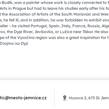
 Budík, was a painter whose work is closely connected to
ts in Prague but had to leave his studies early after his fat
d the Association of Artists of the South Moravian and Wes
 he fell ill, and in addition, he was forbidden to exhibit sin
ller – he visited Portugal, Spain, Italy, France, Russia, Alg
ov, the Dyje River, Jevišovka, or Lužice near Tábor. He als
of the Vysočina region was also a great inspiration for him
Znojmo na Dyji
.
tic@mesto-jemnice.cz
Husova 2, 675 31 Jem