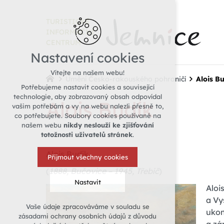
TURISTICKÉ
INFORMAČNÍ
CENTRUM
Nastavení cookies
Vítejte na našem webu!
Umění Česko-rakouského pohraničí
Alois B
Potřebujeme nastavit cookies a související
technologie, aby zobrazovaný obsah odpovídal
Alois Budík
vašim potřebám a vy na webu nalezli přesně to,
co potřebujete. Soubory cookies používané na
našem webu
nikdy neslouží ke zjišťování
totožnosti uživatelů stránek
.
Alois Budík
Přijmout všechny cookies
(
1888, Bučovice – 1945, Třebíč
)
Nastavit
Aloi
a Vy
Vaše údaje zpracováváme v souladu se
ukon
Technická cookies
zásadami ochrany osobních údajů z důvodu
nutná pro provozování webu