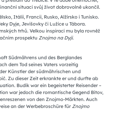
 přesídlit do Třebíče. V té době onemocněl,
inanční situaci svůj život dobrovolně ukončil.
o, Itálii, Francii, Rusko, Alžírsko i Tunisko.
řeky Dyje, Jevišovky či Lužice u Tábora.
ských trhů. Velkou inspirací mu byla rovněž
pagačním prospektu
Znojmo na Dyji.
schaft Südmährens und des Berglandes
ach dem Tod seines Vaters vorzeitig
d der Künstler der südmährischen und
. Zu dieser Zeit erkrankte er und durfte ab
uation. Budík war ein begeisterter Reisender –
ration war jedoch die romantische Gegend Bítov,
r Genreszenen von den Znojmo-Märkten. Auch
lsweise an der Werbebroschüre für
Znojmo