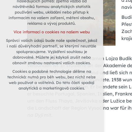
a zá
následujících potřeb: zpětná vazba od
naví
návštěvníků formou analytických statistik
udržení kontextu stránek (session):
používání webu, ukládání nebo přístup k
případná přihlášení, volby jazyka, apod.
Budí
informacím na vašem zařízení, měření obsahu,
Volitelná cookies
reklama a vývoj produktů.
Přes
analytická pro anonymizované
Zach
Více informací o cookies na našem webu
vyhodnocení návštěvnosti
kraj
Správci vašich údajů bude naše společnost, jakož
marketingová cookies (Google)
i naši důvěryhodní partneři, se kterými neustále
Více informací o cookies na našem webu
spolupracujeme. Vyjádření souhlasu je
dobrovolné. Můžete jej kdykoli zrušit nebo
Alois Budík, der unter dem Namen Lojza Budík
obnovit změnou nastavení vašich cookies.
verbunden ist. Er studierte an der Akademie d
Přijmout všechny cookies
Cookies a podobné technologie dělíme na
abbrechen. Er lebte in Russland und ließ sich
technická: nutná pro běh webu, bez nichž nelze
westmährischen Regionen gründete. 1938 wurde 
Odmítnout vše
web používat a volitelná. Do této části spadají
1944 nicht mehr ausstellen. Er beendete sein L
analytická a marketingová cookies.
er besuchte Portugal, Spanien, Italien, Frankr
um den Fluss Thaya, Jevišovka oder Lužice be
die Landschaft der Region Vysočina war für ihn
na Dyji
mit.