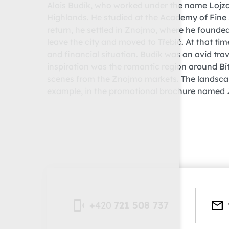
Alois Budík, who worked under the name Lojza
Highlands. He studied at the Academy of Fine Ar
return, he settled in Znojmo, where he founde
leave the city and moved to Třebíč. At that time,
and financial situation. Budík was an avid trave
inspiration was the romantic region around Bít
scenes from the Znojmo markets. The landscape 
example, in the promotional brochure named
+420
721 508 737