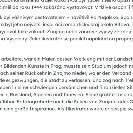
padomoravského kraje. Roku 1938 byl nucen město opustit a
c měl od roku 1944 zakázáno vystavovat. V tíživé osobní i f
k byl vášnivým cestovatelem – navštívil Portugalsko, Španělsk
to byl jeho největší inspirací romantický kraj okolo Bítova, 
ycoval také zákoutí Znojma nebo žánrové výjevy ze znojem
ina Vysočiny. Jako ilustrátor se podílel například na pro
 arbeitete, war ein Maler, dessen Werk eng mit der Land
er Bildenden Künste in Prag, musste sein Studium jedoch n
 nach seiner Rückkehr in Znojmo nieder, wo er den Verban
er gezwungen, die Stadt zu verlassen, und zog nach Třebíč
eben in einer schwierigen persönlichen und finanziellen Sit
eich, Russland, Algerien und Tunesien. Seine größte Inspi
i Tábor. Er fotografierte auch die Ecken von Znojmo ode
 eine große Inspiration. Als Illustrator wirkte er beispie