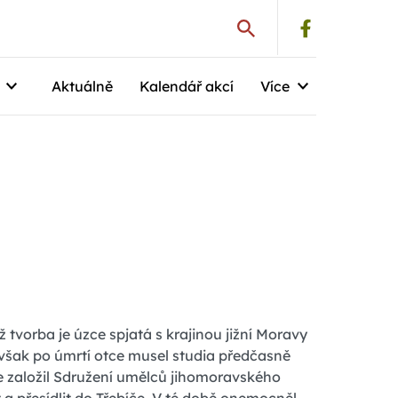
Aktuálně
Kalendář akcí
Více
ž tvorba je úzce spjatá s krajinou jižní Moravy
však po úmrtí otce musel studia předčasně
e založil Sdružení umělců jihomoravského