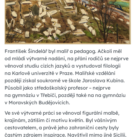
František Šindelář byl malíř a pedagog. Ačkoli měl
od mládí výtvarné nadání, na přání rodičů se nejprve
věnoval studiu cizích jazyků a vystudoval filologii
na Karlově univerzitě v Praze. Malířské vzdělání
později získal soukromě ve škole Jaroslava Kubína.
Působil jako středoškolský profesor – nejprve
na gymnáziu v Třebíči, později také na na gymnáziu
v Moravských Budějovicích.
Ve své výtvarné práci se věnoval figurální malbě,
krajinám, zátiším či motivu květin. Byl vášnivým
cestovatelem, a právě jeho zahraniční cesty byly
častým zdrojem inspirace. Navštívil mimo jiné Sicílii,