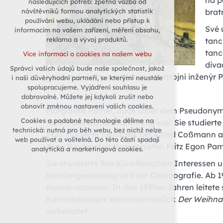
na p
následujících potřeb: zpětná vazba od
brat
návštěvníků formou analytických statistik
udržení kontextu stránek (session):
používání webu, ukládání nebo přístup k
případná přihlášení, volby jazyka, apod.
Své 
informacím na vašem zařízení, měření obsahu,
Volitelná cookies
reklama a vývoj produktů.
tanc
analytická pro anonymizované
tanc
Více informací o cookies na našem webu
vyhodnocení návštěvnosti
diva
Správci vašich údajů bude naše společnost, jakož
marketingová cookies (Google)
Raimund. Jejím manželem byl strojní inženýr Pa
i naši důvěryhodní partneři, se kterými neustále
Více informací o cookies na našem webu
spolupracujeme. Vyjádření souhlasu je
dobrovolné. Můžete jej kdykoli zrušit nebo
obnovit změnou nastavení vašich cookies.
Margareta Pamer, auch unter dem Pseudonym Gr
Přijmout všechny cookies
Cookies a podobné technologie dělíme na
Tanz, Poesie und Grafik tätig war. Sie studier
technická: nutná pro běh webu, bez nichž nelze
1926 studierte sie Grafik bei Alfred Coßmann a
Odmítnout vše
web používat a volitelná. Do této části spadají
ihren Bruder, den Komponisten Fritz Egon Pame
analytická a marketingová cookies.
Sie erweiterte ihre künstlerischen Interessen 
Kostümgestaltung und der Choreografie. Ab 1
Konservatorium. In den 1930er-Jahren leitete 
Kammerlanders Weihnachtsstück
Der Weihna
verheiratet.