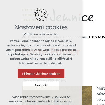
TURISTICKÉ
INFORMAČNÍ
CENTRUM
Nastavení cookies
Vítejte na našem webu!
Umění Česko-rakouského pohraničí
Grete 
Potřebujeme nastavit cookies a související
technologie, aby zobrazovaný obsah odpovídal
Grete Pamer
vašim potřebám a vy na webu nalezli přesně to,
co potřebujete. Soubory cookies používané na
našem webu
nikdy neslouží ke zjišťování
totožnosti uživatelů stránek
.
Grete Pamer
Přijmout všechny cookies
(
1897, Wein – 1988, Wien)
Nastavit
Marg
půso
Vaše údaje zpracováváme v souladu se
se v
Technická cookies
zásadami ochrany osobních údajů z důvodu
nutná pro provozování webu