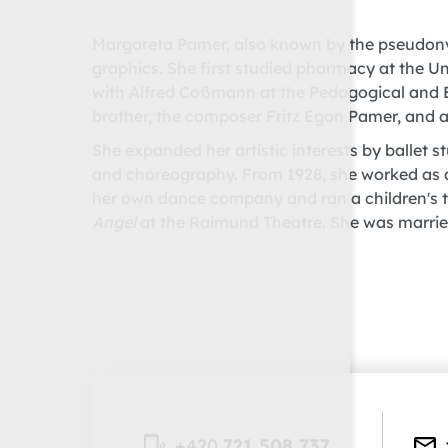
Margareta Pamer, also known by the pseudonym G
graphics. She first studied pharmacy at the Un
with Alfred Coßmann at the Pedagogical and Exp
brother, the composer Fritz Egon Pamer, and al
She expanded her artistic interests by ballet s
and choreography. From 1928, she worked as a
her own dance company and ran a children's t
Angel
at the Raimund Theatre. She was married
+420
721 508 737