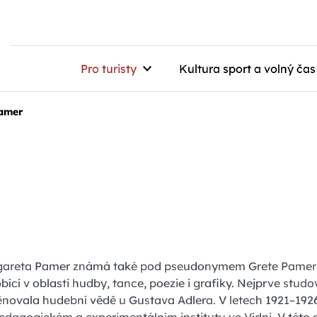
Pro turisty
Kultura sport a volný čas
Pamer
areta Pamer známá také pod pseudonymem Grete Pamer či
bící v oblasti hudby, tance, poezie i grafiky. Nejprve studo
ěnovala hudební vědě u Gustava Adlera. V letech 1921–19