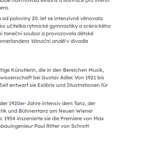
obě navrhovala exlibris a ilustrace pro svého
era.
 od poloviny 20. let se intenzivně věnovala
jako učitelka rytmické gymnastiky a scénického
tní taneční soubor a provozovala dětské
ammerlandera
Vánoční anděl
v divadle
ge Künstlerin, die in den Bereichen Musik,
kwissenschaft bei Gustav Adler. Von 1921 bis
t entwarf sie Exlibris und Illustrationen für
 der 1920er-Jahre intensiv dem Tanz, der
nastik und Bühnentanz am Neuen Wiener
. 1954 inszenierte sie die Premiere von Max
auingenieur Paul Ritter von Schrott