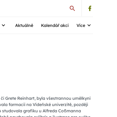
Aktuálně
Kalendář akcí
Více
 Grete Reinhart, byla všestrannou umělkyní
vala farmacii na Vídeňské univerzitě, později
26 studovala grafiku u Alfreda Coßmanna