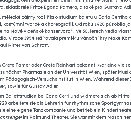
edagogickém a experimentálním institutu ve Vídni. V této d
ra, skladatele Fritze Egona Pamera, a také pro Gustava Adl
umělecké zájmy rozšířila o studium baletu u Carla Cerriho a
i, kostýmní tvorbě a choreografii. Od roku 1928 působila 
e na Nové vídeňské konzervatoři. Ve 30. letech vedla vlas
dlo. V roce 1954 režírovala premiéru vánoční hry Maxe K
ul Ritter von Schrott.
ete Pamer oder Grete Reinhart bekannt, war eine vielseiti
te zunächst Pharmazie an der Universität Wien, später Musi
m Pädagogisch-Versuchsinstitut in Wien. Während dieser Zei
r, sowie für Gustav Adler.
um Ballettstudien bei Carlo Cerri und widmete sich ab Mitte
928 arbeitete sie als Lehrerin für rhythmische Sportgym
sie eine eigene Tanzkompanie und betrieb ein Kindertheater
chtsengel
im Raimund Theater. Sie war mit dem Maschinenb