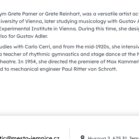
rete Pamer or Grete Reinhart, was a versatile artist acti
iversity of Vienna, later studying musicology with Gustav 
erimental Institute in Vienna. During this time, she desig
so for Gustav Adler.
tudies with Carlo Cerri, and from the mid-1920s, she intens
 teacher of rhythmic gymnastics and stage dance at the 
heatre. In 1954, she directed the premiere of Max Kammer
 to mechanical engineer Paul Ritter von Schrott.
tic@mesto-jemnice.cz
Husova 2, 675 31 Jem