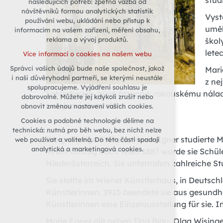
stud
následujících potřeb: zpětná vazba od
návštěvníků formou analytických statistik
udržení kontextu stránek (session):
Vyst
používání webu, ukládání nebo přístup k
případná přihlášení, volby jazyka, apod.
uměl
informacím na vašem zařízení, měření obsahu,
Volitelná cookies
reklama a vývoj produktů.
škol
analytická pro anonymizované
lete
Více informací o cookies na našem webu
vyhodnocení návštěvnosti
Správci vašich údajů bude naše společnost, jakož
Mari
marketingová cookies (Google)
i naši důvěryhodní partneři, se kterými neustále
z ne
Více informací o cookies na našem webu
spolupracujeme. Vyjádření souhlasu je
Schindlerem, bývá řazena k rakouskému nála
dobrovolné. Můžete jej kdykoli zrušit nebo
s olejem i akvarelem.
obnovit změnou nastavení vašich cookies.
Přijmout všechny cookies
Cookies a podobné technologie dělíme na
technická: nutná pro běh webu, bez nichž nelze
Odmítnout vše
Die gebürtige Steirerin Marie Egner studierte
web používat a volitelná. Do této části spadají
analytická a marketingová cookies.
ihrem Umzug nach Wien 1887 wurde sie Schüle
Niederösterreich. Sie unternahm zahlreiche S
Sie stellte im Wiener Künstlerhaus, in Deutsc
Künstlerinnen. 1910 beendete sie aus gesundhe
Künstlerinnen eine Einzelausstellung für sie. I
Marie Egner gilt neben Tina Blau, Olga Wising