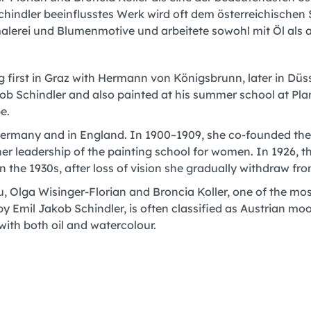
Schindler beeinflusstes Werk wird oft dem österreichisch
alerei und Blumenmotive und arbeitete sowohl mit Öl als a
ing first in Graz with Hermann von Königsbrunn, later in Dü
kob Schindler and also painted at his summer school at Pla
e.
 Germany and in England. In 1900–1909, she co-founded the
her leadership of the painting school for women. In 1926, 
 the 1930s, after loss of vision she gradually withdraw from
, Olga Wisinger-Florian and Broncia Koller, one of the most
by Emil Jakob Schindler, is often classified as Austrian m
with both oil and watercolour.