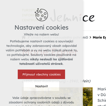
TURISTICKÉ
INFORMAČNÍ
CENTRUM
Nastavení cookies
Vítejte na našem webu!
Umění Česko-rakouského pohraničí
Marie E
Potřebujeme nastavit cookies a související
technologie, aby zobrazovaný obsah odpovídal
Marie Egner
vašim potřebám a vy na webu nalezli přesně to,
co potřebujete. Soubory cookies používané na
našem webu
nikdy neslouží ke zjišťování
totožnosti uživatelů stránek
.
Marie Egner
Přijmout všechny cookies
(1850, Bad Radkersburg – 1940, Wein)
Nastavit
Mari
v Dü
Vaše údaje zpracováváme v souladu se
Schi
Technická cookies
zásadami ochrany osobních údajů z důvodu
nutná pro provozování webu