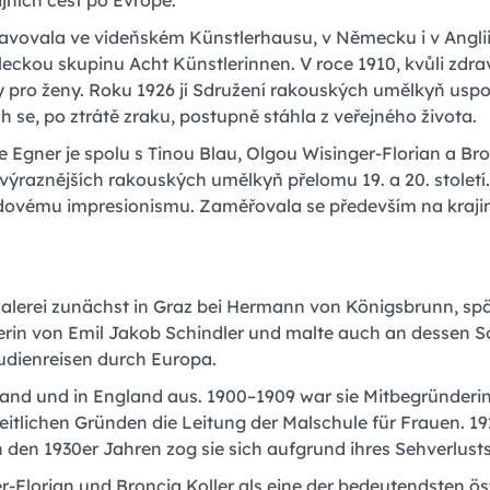
ijních cest po Evropě.
avovala ve vídeňském Künstlerhausu, v Německu i v Anglii
eckou skupinu Acht Künstlerinnen. V roce 1910, kvůli zdr
y pro ženy. Roku 1926 jí Sdružení rakouských umělkyň usp
ch se, po ztrátě zraku, postupně stáhla z veřejného života.
e Egner je spolu s Tinou Blau, Olgou Wisinger-Florian a Br
jvýraznějších rakouských umělkyň přelomu 19. a 20. stolet
dovému impresionismu. Zaměřovala se především na kraji
 Malerei zunächst in Graz bei Hermann von Königsbrunn, sp
rin von Emil Jakob Schindler und malte auch an dessen 
tudienreisen durch Europa.
hland und in England aus. 1900–1909 war sie Mitbegründer
itlichen Gründen die Leitung der Malschule für Frauen. 19
n den 1930er Jahren zog sie sich aufgrund ihres Sehverlusts
er-Florian und Broncia Koller als eine der bedeutendsten 