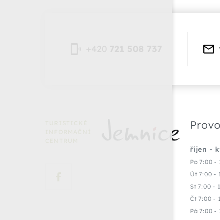
+420
721 508 737
Provo
TURISTICKÉ
INFORMAČNÍ
CENTRUM
říjen - 
Po 7:00 - 
Út 7:00 - 
St 7:00 - 
Čt 7:00 - 
Pá 7:00 - 