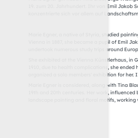
19. zum 20. Jahrhundert. Ihr von Emil Jakob 
konzentrierte sich vor allem auf Landschaftsm
Marie Egner, a native of Styria, studied paint
Vienna in 1887, she became a pupil of Emil Ja
undertook numerous study trips around Europ
She exhibited at the Vienna Künstlerhaus, in
1910, due to health complications, she ended 
organized a solo members' exhibition for her. In
Marie Egner is considered, along with Tina Blau
19th and 20th centuries. Her work, influenced 
landscape painting and floral motifs, working 