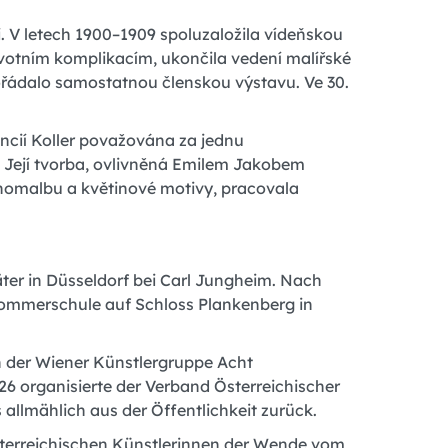
. V letech 1900–1909 spoluzaložila vídeňskou
avotním komplikacím, ukončila vedení malířské
ořádalo samostatnou členskou výstavu. Ve 30.
oncií Koller považována za jednu
í. Její tvorba, ovlivněná Emilem Jakobem
nomalbu a květinové motivy, pracovala
äter in Düsseldorf bei Carl Jungheim. Nach
Sommerschule auf Schloss Plankenberg in
in der Wiener Künstlergruppe Acht
26 organisierte der Verband Österreichischer
 allmählich aus der Öffentlichkeit zurück.
österreichischen Künstlerinnen der Wende vom